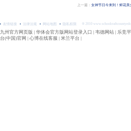
乐动（中国）一站式服务官方网
站签约MAI47、纷享销客
上一篇：
女神节日今来到！鲜花美
乐动（中国）一站式服务官方网
站与润达医疗达成战
乐动（中国）一站式服务官方网
® 2010 www.schoolcraftcountyed
友情链接
法律法规
网站地图
隐私权限
站董事长王凯翔先生
九州官方网页版
|
华体会官方版网站登录入口
|
韦德网站
|
乐竞
喜讯！乐动（中国）一站式服务
台(中国)官网
|
心博在线客服
|
米兰平台
|
官方网站医学参考实
阿匹斯科技两项新型冠状
心系武汉|北京乐动（中国）一站
式服务官方网站向湖
喜讯：乐动（中国）一站式服务
官方网站荣获“科技
“乘风.破浪.共创.辉煌”
喜讯：乐动（中国）一站式服务
官方网站喜迎高新科
感恩有你 一路同行 丨利德
强强联手 共铸辉煌 | 利德
喜讯：乐动（中国）一站式服务
官方网站荣获“2018年