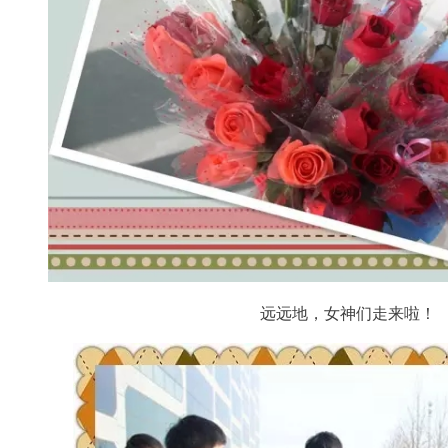
远远地，女神们走来啦！