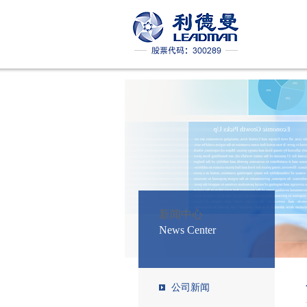
心系武汉|北京乐动（中国）一站
式服务官方网站向湖
喜讯：乐动（中国）一站式服务
官方网站荣获“科技
“乘风.破浪.共创.辉煌”
喜讯：乐动（中国）一站式服务
官方网站喜迎高新科
感恩有你 一路同行 丨利德
强强联手 共铸辉煌 | 利德
喜讯：乐动（中国）一站式服务
官方网站荣获“2018年
喜讯：乐动（中国）一站式服务
新闻中心
官方网站参考实验室
News Center
乐动（中国）一站式服务官方网
站成功举办2018年代理
乐动（中国）一站式服务官方网
站盛大亮相2018美国芝
乐动（中国）一站式服务官方网
公司新闻
站在2017年RELA试验中再