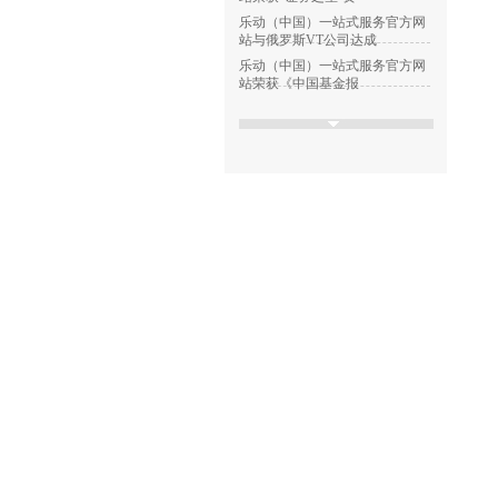
站与俄罗斯VT公司达成
乐动（中国）一站式服务官方网
站荣获《中国基金报
清远市市委副书记、市长
中国品牌日丨 乐动（中国）一站
式服务官方网站以品
活动回顾丨响应健康中国
IFCC执行委员会秘书长及北
公司动态丨乐动（中国）一站式
服务官方网站2023年度
2024年会盛典丨乐动（中国）一
站式服务官方网站年会
喜报|乐动（中国）一站式服务官
方网站获评北京经开
科研创新│乐动（中国）一站式
服务官方网站ST2科研
科研创新 │ 乐动（中国）一站式
服务官方网站子公司
喜讯丨乐动（中国）一站式服务
官方网站荣登2023北京