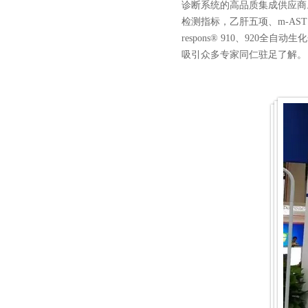
诊断系统的高品质集成供应商
喜讯：乐动（中国）一站式服务
官方网站荣获“2018年
检测指标，乙肝五项、m-AS
喜讯：乐动（中国）一站式服务
respons® 910、920全
官方网站参考实验室
吸引众多专家同仁驻足了解。
乐动（中国）一站式服务官方网
站成功举办2018年代理
乐动（中国）一站式服务官方网
站盛大亮相2018美国芝
乐动（中国）一站式服务官方网
站在2017年RELA试验中再
乐动（中国）一站式服务官方网
站在2018年卫生部参考
为促进医学装备领域发展
山水之都，美丽重庆！利
乐动（中国）一站式服务官方网
站荣获“2017年度中国
2017全国检验大会圆满落幕
乐动（中国）一站式服务官方网
站闪耀CACLP 2025：创新
邀请函丨乐动（中国）一站式服