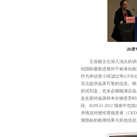
喜讯丨乐动（中国）一站式服务
官方网站荣登2023北京
会议回顾丨第二届ZAODX世界
会议预告丨乐动（中国）一站式
服务官方网站与您相
汇聚智慧 ：善济学社第一
热烈祝贺：广开控股生命
王蓓丽主任深入浅出的讲
广州开发区管委会副主任
绍国际最新进展对于标准化检
广州市黄埔区委书记陈杰
作为评估肾小球滤过率(GF
无法提供临床可靠的信息。根据
乐动（中国）一站式服务官方网
的试剂盒，也未必都能满足临
站与高博医疗集团达
盒在面对临床样本生物变异时
喜讯！乐动（中国）一站式服务
官方网站成功入选“
段。KDIGO 2012 指南中
喜讯！乐动（中国）一站式服务
并情况对慢性肾病患者（CKD
官方网站获评北京市
测指标的检测结果与其他信息
喜讯！乐动（中国）一站式服务
官方网站医学参考实
乐动（中国）一站式服务官方网