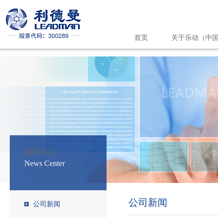
官方网站医学参考实
阿匹斯科技两项新型冠状
心系武汉|北京乐动（中国）一站
首页
关于乐动（中
式服务官方网站向湖
喜讯：乐动（中国）一站式服务
人力资源
联系我们
官方网站荣获“科技
“乘风.破浪.共创.辉煌”
喜讯：乐动（中国）一站式服务
官方网站喜迎高新科
感恩有你 一路同行 丨利德
强强联手 共铸辉煌 | 利德
喜讯：乐动（中国）一站式服务
新闻中心
官方网站荣获“2018年
News Center
喜讯：乐动（中国）一站式服务
官方网站参考实验室
乐动（中国）一站式服务官方网
站成功举办2018年代理
公司新闻
乐动（中国）一站式服务官方网
公司新闻
站盛大亮相2018美国芝