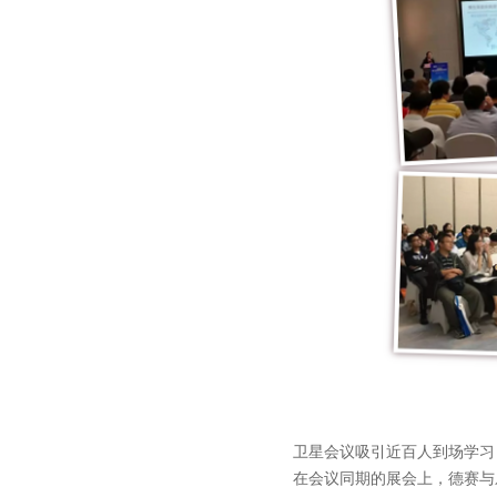
站荣获经开区五星公
乐动（中国）一站式服务官方网
站签约MAI47、纷享销客
乐动（中国）一站式服务官方网
站与润达医疗达成战
乐动（中国）一站式服务官方网
站董事长王凯翔先生
喜讯！乐动（中国）一站式服务
官方网站医学参考实
阿匹斯科技两项新型冠状
心系武汉|北京乐动（中国）一站
式服务官方网站向湖
喜讯：乐动（中国）一站式服务
官方网站荣获“科技
“乘风.破浪.共创.辉煌”
喜讯：乐动（中国）一站式服务
官方网站喜迎高新科
感恩有你 一路同行 丨利德
卫星会议吸引近百人到场学习
强强联手 共铸辉煌 | 利德
在会议同期的展会上，德赛与