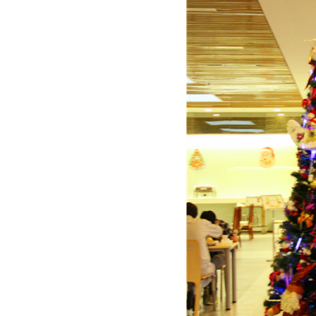
喜讯：乐动（中国）一站式服务
官方网站参考实验室
乐动（中国）一站式服务官方网
站成功举办2018年代理
乐动（中国）一站式服务官方网
站盛大亮相2018美国芝
乐动（中国）一站式服务官方网
站在2017年RELA试验中再
乐动（中国）一站式服务官方网
站在2018年卫生部参考
为促进医学装备领域发展
山水之都，美丽重庆！利
乐动（中国）一站式服务官方网
站荣获“2017年度中国
2017全国检验大会圆满落幕
乐动（中国）一站式服务官方网
站闪耀CACLP 2025：创新
邀请函丨乐动（中国）一站式服
务官方网站邀您共聚
乐动（中国）一站式服务官方网