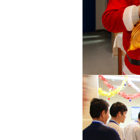
喜报|乐动（中国）一站式服务官
方网站获评北京经开
科研创新│乐动（中国）一站式
服务官方网站ST2科研
科研创新 │ 乐动（中国）一站式
服务官方网站子公司
喜讯丨乐动（中国）一站式服务
官方网站荣登2023北京
会议回顾丨第二届ZAODX世界
会议预告丨乐动（中国）一站式
服务官方网站与您相
汇聚智慧 ：善济学社第一
热烈祝贺：广开控股生命
广州开发区管委会副主任
广州市黄埔区委书记陈杰
乐动（中国）一站式服务官方网
站与高博医疗集团达
喜讯！乐动（中国）一站式服务