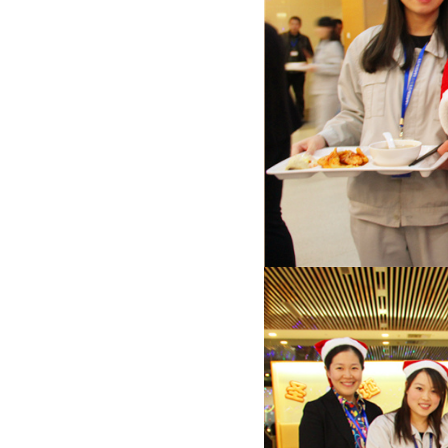
喜讯：乐动（中国）一站式服务
官方网站喜迎高新科
感恩有你 一路同行 丨利德
强强联手 共铸辉煌 | 利德
喜讯：乐动（中国）一站式服务
官方网站荣获“2018年
喜讯：乐动（中国）一站式服务
官方网站参考实验室
乐动（中国）一站式服务官方网
站成功举办2018年代理
乐动（中国）一站式服务官方网
站盛大亮相2018美国芝
乐动（中国）一站式服务官方网
站在2017年RELA试验中再
乐动（中国）一站式服务官方网
站在2018年卫生部参考
为促进医学装备领域发展
山水之都，美丽重庆！利
乐动（中国）一站式服务官方网