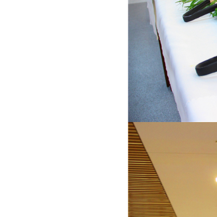
站签约MAI47、纷享销客
乐动（中国）一站式服务官方网
站与润达医疗达成战
乐动（中国）一站式服务官方网
站董事长王凯翔先生
喜讯！乐动（中国）一站式服务
官方网站医学参考实
阿匹斯科技两项新型冠状
心系武汉|北京乐动（中国）一站
式服务官方网站向湖
喜讯：乐动（中国）一站式服务
官方网站荣获“科技
“乘风.破浪.共创.辉煌”
喜讯：乐动（中国）一站式服务
官方网站喜迎高新科
感恩有你 一路同行 丨利德
强强联手 共铸辉煌 | 利德
喜讯：乐动（中国）一站式服务
官方网站荣获“2018年